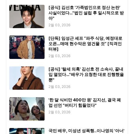
[공식] 김선호 '가족법인으로 정산 논란'
사실이었다…"법인 설립 후 일시적으로 받
아"
2월 03, 2026
[단독] 임성근 셰프 “파주 식당, 예정대로
오픈…매매 현수막은 옆건물 것” [직격인
터뷰]
2월 03, 2026
[공식] '탈세 의혹' 김선호 전 소속사, 끝내
입 열었다…"배우가 요청한 대로 진행했을
뿐"
2월 03, 2026
'한 달 식비만 400만 원' 김지선, 결국 폐
업 선언 "버티기 힘들었다"
2월 03, 2026
국민 배우, 미성년 성폭행..이나영의 '아너'