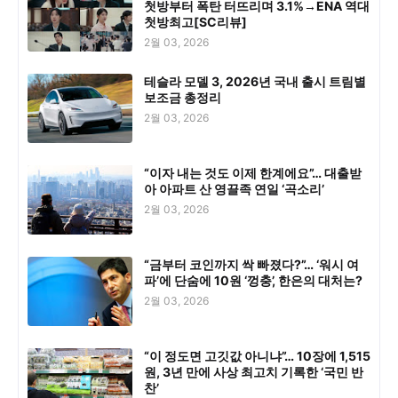
첫방부터 폭탄 터뜨리며 3.1%→ENA 역대
첫방최고[SC리뷰]
2월 03, 2026
테슬라 모델 3, 2026년 국내 출시 트림별
보조금 총정리
2월 03, 2026
“이자 내는 것도 이제 한계에요”… 대출받
아 아파트 산 영끌족 연일 ‘곡소리’
2월 03, 2026
“금부터 코인까지 싹 빠졌다?”… ‘워시 여
파’에 단숨에 10원 ‘껑충’, 한은의 대처는?
2월 03, 2026
“이 정도면 고깃값 아니냐”… 10장에 1,515
원, 3년 만에 사상 최고치 기록한 ‘국민 반
찬’