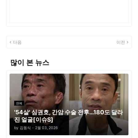
다음
이전
많이 본 뉴스
연예
'54살' 심권호, 간암 수술 전후…180도 달라
진 얼굴[이슈S]
by
김동식
-
2월 03, 2026