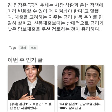
김 팀장은 “금리 추세는 시장 상황과 은행 정책에
따라 변화할 수 있어 더 지켜봐야 한다”고 말했
다. 대출을 고려하는 차주는 금리 변동 추이를 면
밀히 살피고, 신용대출보다는 상대적으로 금리가
낮은 담보대출을 우선 검토하는 것이 유리하다.
Tags
경제
뉴스
이번 주 인기 글
[공식] 김선호 '가족법인으로 정
'54살' 심권호, 간암 수술 전후…
산 논란' 사실이었다…...
180도 달라진 얼...