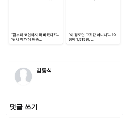
“금부터 코인까지 싹 빠졌다?”…
“이 정도면 고깃값 아니냐”… 10
‘워시 여파’에 단숨...
장에 1,515원, ...
김동식
댓글 쓰기