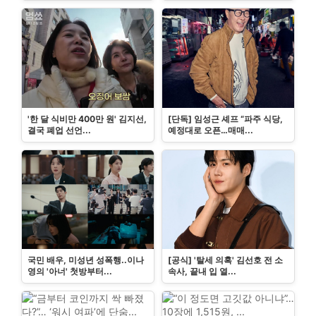
'한 달 식비만 400만 원' 김지선,
[단독] 임성근 셰프 “파주 식당,
결국 폐업 선언...
예정대로 오픈…매매...
국민 배우, 미성년 성폭행..이나
[공식] '탈세 의혹' 김선호 전 소
영의 '아너' 첫방부터...
속사, 끝내 입 열...